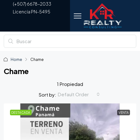
(+507) 6678-2033
Licencia PN-5495
Home
Chame
Chame
1 Propiedad
Default Order
Sort by:
DESTACADA
VENTA