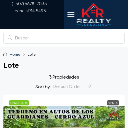
(+507) 6678-2033
Licencia PN-5495
Home
Lote
Lote
3 Propiedades
Default Order
Sort by:
DESTACADA
VENTA