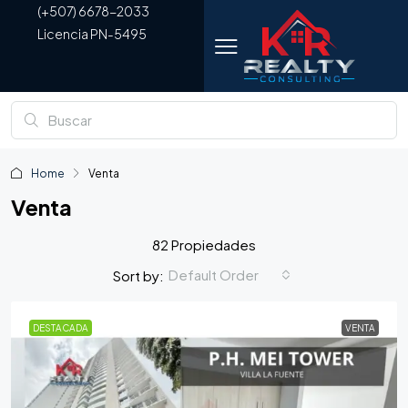
(+507) 6678-2033
Licencia PN-5495
Home
Venta
Venta
82 Propiedades
Default Order
Sort by:
DESTACADA
VENTA