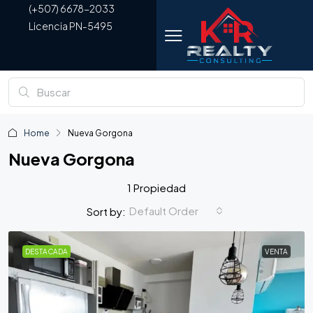
(+507) 6678-2033
Licencia PN-5495
Home
Nueva Gorgona
Nueva Gorgona
1 Propiedad
Default Order
Sort by:
DESTACADA
VENTA