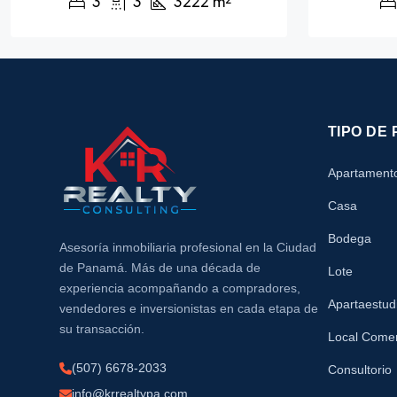
3
3
3222
m²
TIPO DE
Apartament
Casa
Bodega
Asesoría inmobiliaria profesional en la Ciudad
de Panamá. Más de una década de
Lote
experiencia acompañando a compradores,
Apartaestud
vendedores e inversionistas en cada etapa de
su transacción.
Local Comer
(507) 6678-2033
Consultorio
info@krrealtypa.com