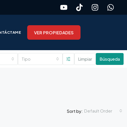
VER PROPIEDADES
NTÁCTAME
Tipo
Limpiar
Búsqueda
Default Order
Sort by: