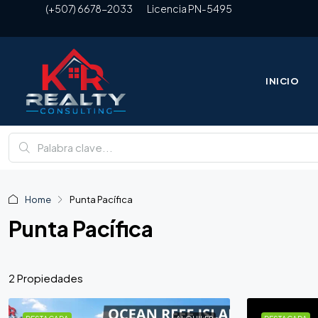
(+507) 6678-2033
Licencia PN-5495
INICIO
Home
Punta Pacífica
Punta Pacífica
2 Propiedades