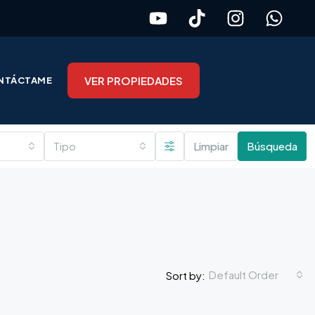
VER PROPIEDADES
NTÁCTAME
Tipo
Limpiar
Búsqueda
Default Order
Sort by: