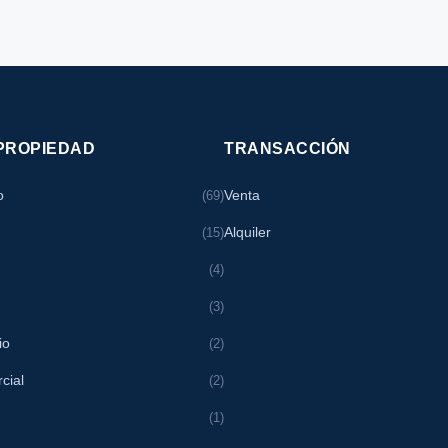
 PROPIEDAD
TRANSACCIÓN
o
Venta
(69)
Alquiler
(15)
(4)
(3)
io
(2)
cial
(2)
(1)