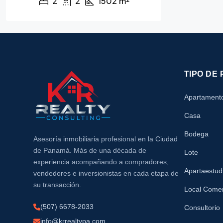
2
2
1502
m²
TIPO DE
Apartament
Casa
Bodega
Asesoría inmobiliaria profesional en la Ciudad
de Panamá. Más de una década de
Lote
experiencia acompañando a compradores,
Apartaestud
vendedores e inversionistas en cada etapa de
su transacción.
Local Comer
(507) 6678-2033
Consultorio
info@krrealtypa.com