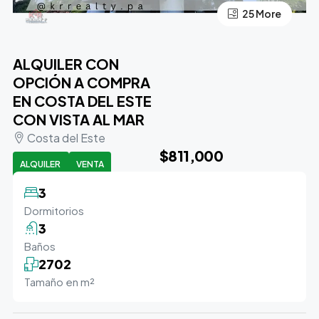
25 More
21 More
ALQUILER CON
OPCIÓN A COMPRA
EN COSTA DEL ESTE
CON VISTA AL MAR
Costa del Este
$811,000
ALQUILER
VENTA
3
Dormitorios
3
Baños
2702
Tamaño en m²