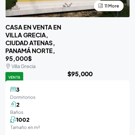
11 More
7 More
CASA EN VENTA EN
VILLA GRECIA,
CIUDAD ATENAS,
PANAMÁ NORTE,
95,000$
Villa Grecia
$95,000
VENTA
3
Dormitorios
2
Baños
1002
Tamaño en m²