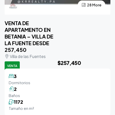
24 More
28 More
VENTA DE
APARTAMENTO EN
BETANIA – VILLA DE
LA FUENTE DESDE
257,450
Villa de las Fuentes
$257,450
VENTA
3
Dormitorios
2
Baños
1172
Tamaño en m²