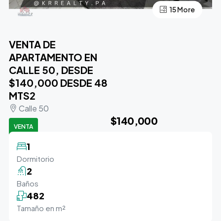
15 More
11 More
VENTA DE
APARTAMENTO EN
CALLE 50, DESDE
$140,000 DESDE 48
MTS2
Calle 50
$140,000
VENTA
1
Dormitorio
2
Baños
482
Tamaño en m²