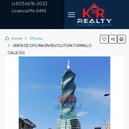
(+507) 6678-2033
Licencia PN-5495
Home
Oficina
VENTA DE OFICINA EN REVOLUTION (TORNILLO
CALLE 50)