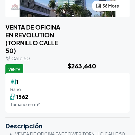
52 More
56 More
VENTA DE OFICINA
EN REVOLUTION
(TORNILLO CALLE
50)
Calle 50
$263,640
VENTA
1
Baño
1562
Tamaño en m²
Descripción
VENTA DE OFICINA F&F TOWER TORNILLO CALLE 50