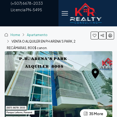
(+507) 6678-2033
Licencia PN-5495
Home
Apartamento
VENTA O ALQUILER EN PH ARENA’S PARK, 2
RECÁMARAS, 800$ canon.
35 More
31 More