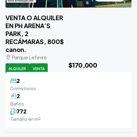
VENTA O ALQUILER
EN PH ARENA’S
PARK, 2
RECÁMARAS, 800$
canon.
Parque Lefevre
$170,000
ALQUILER
VENTA
2
Dormitorios
2
Baños
772
Tamaño en m²