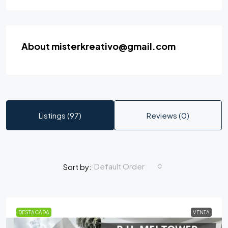
About misterkreativo@gmail.com
Listings (97)
Reviews (0)
Default Order
Sort by:
DESTACADA
VENTA