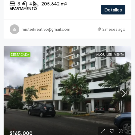
3
4
205.842
m²
APARTAMENTO
Detalles
misterkreativo@gmail.com
2 meses ago
DESTACADA
ALQUILER
VENTA
$165,000