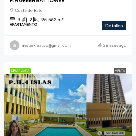
P.H GREEN BAY TOWER
Costa del Este
3
2
95.582
m²
APARTAMENTO
Detalles
misterkreativo@gmail.com
2 meses ago
DESTACADA
VENTA