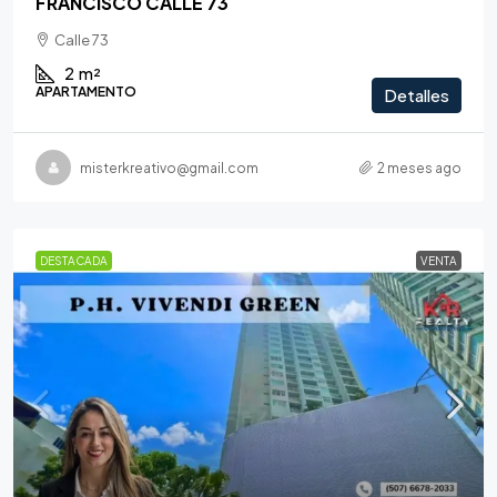
FRANCISCO CALLE 73
Calle 73
2
m²
APARTAMENTO
Detalles
misterkreativo@gmail.com
2 meses ago
DESTACADA
VENTA