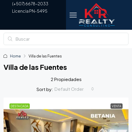
(+507) 6678-2033
Licencia PN-5495
Home
Villa de las Fuentes
Villa de las Fuentes
2 Propiedades
Default Order
Sort by:
DESTACADA
VENTA